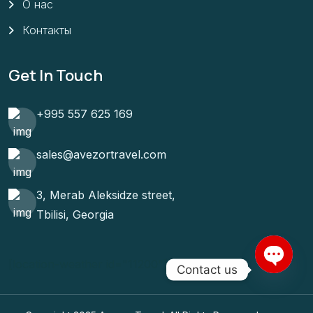
О нас
Контакты
Get In Touch
+995 557 625 169
sales@avezortravel.com
3, Merab Aleksidze street,
Tbilisi, Georgia
[location-weather id="11200"]
Contact us
Open c